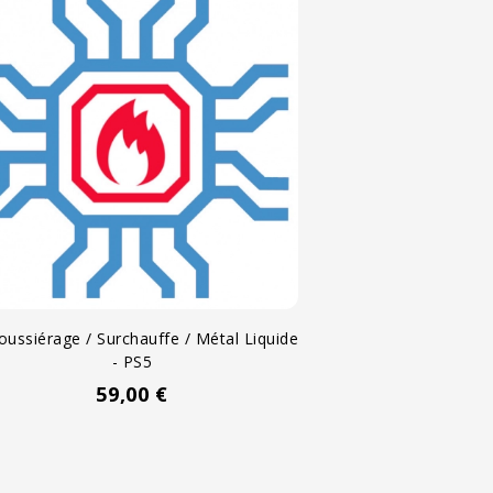
Remplacement 
Pr
12
ussiérage / Surchauffe / Métal Liquide
- PS5
Prix
59,00 €