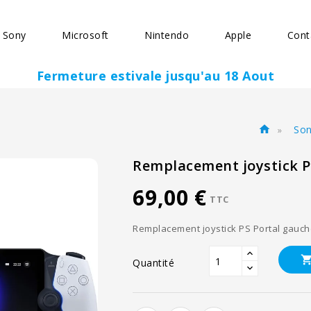
Sony
Microsoft
Nintendo
Apple
Cont
Fermeture estivale jusqu'au 18 Aout
So
home
Remplacement joystick P
69,00 €
TTC
Remplacement joystick PS Portal gauche
Quantité