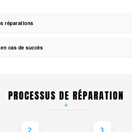
os réparations
 couvertes par une garantie.
ou si la pièce posée présente un défaut, vous êtes entièremen
en cas de succès
 couvre pas les cas de casse, d’oxydation, de perte ou de vol 
ne payez que si la réparation est réussie.
éparable, ou si vous refusez le devis proposé, nous vous le 
t l’extraction des données pour les appareils endommagés
vous pouvez nous confier votre appareil pour qu’il soit recycl
PROCESSUS DE RÉPARATION
2
3