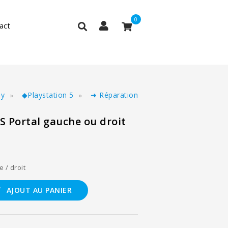
0
act
ny
◆Playstation 5
➜ Réparation
S Portal gauche ou droit
 / droit
AJOUT AU PANIER
