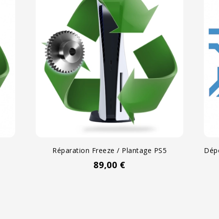
5
Réparation Freeze / Plantage PS5
Dépo
Prix
89,00 €