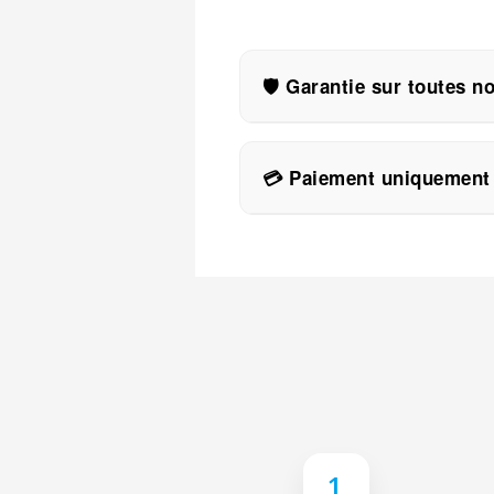
🛡️ Garantie sur toutes n
Toutes nos réparations sont
🛡️ Si la réparation échoue 
💳 Paiement uniquement 
⚠️ Attention : la garantie ne
Chez Flash Réparation, vous 
📦 Si votre appareil est irr
📁 Nous proposons égalemen
♻️ Et si vous le souhaitez, 
1