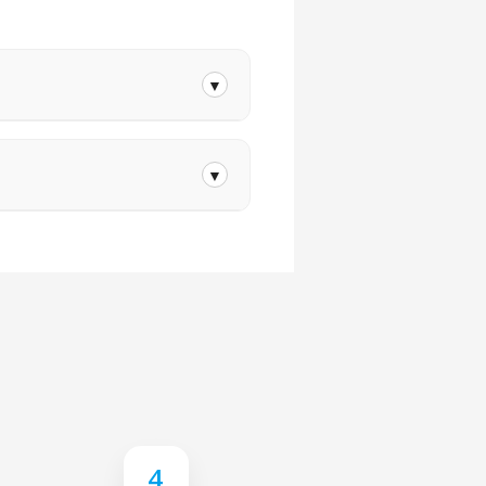
▼
t protégé par notre garantie.
▼
de l’appareil.
renvoyons gratuitement.
.
é.
4