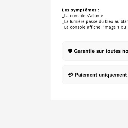
Les symptômes :
_La console s'allume
_La lumière passe du bleu au bla
_La console affiche l'image 1 ou
🛡️ Garantie sur toutes n
Toutes nos réparations sont
🛡️ Si la réparation échoue 
💳 Paiement uniquement 
⚠️ Attention : la garantie ne
Chez Flash Réparation, vous 
📦 Si votre appareil est irr
📁 Nous proposons égalemen
♻️ Et si vous le souhaitez, 