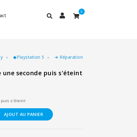
0
act
ny
◆Playstation 5
➜ Réparation
 une seconde puis s'éteint
puis s'éteint
AJOUT AU PANIER
