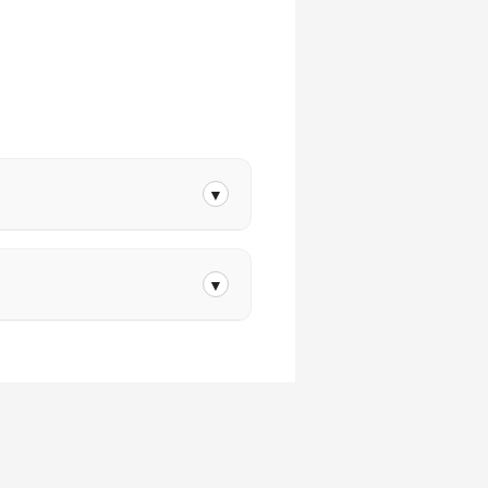
▼
t protégé par notre garantie.
▼
de l’appareil.
renvoyons gratuitement.
.
é.