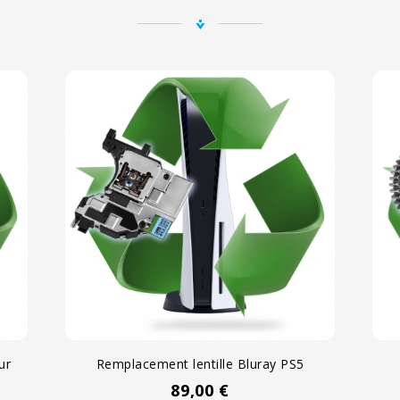
ur
Remplacement lentille Bluray PS5
Prix
89,00 €