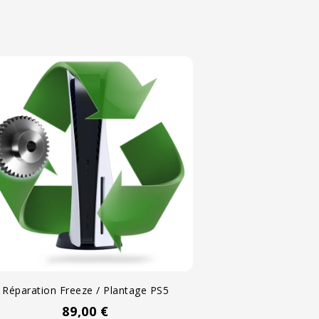
Devi
P
0
Réparation Freeze / Plantage PS5
Prix
89,00 €