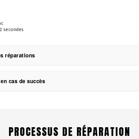
nc
 2 secondes
os réparations
 couvertes par une garantie.
ou si la pièce posée présente un défaut, vous êtes entièremen
en cas de succès
 couvre pas les cas de casse, d’oxydation, de perte ou de vol 
ne payez que si la réparation est réussie.
éparable, ou si vous refusez le devis proposé, nous vous le 
t l’extraction des données pour les appareils endommagés
vous pouvez nous confier votre appareil pour qu’il soit recycl
PROCESSUS DE RÉPARATION