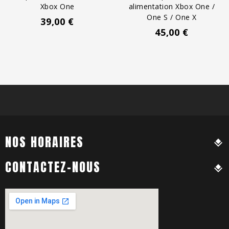
Xbox One
alimentation Xbox One /
One S / One X
Prix
39,00 €
Prix
45,00 €
NOS HORAIRES
CONTACTEZ-NOUS