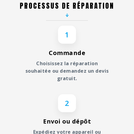
appareils endommagés.
PROCESSUS DE RÉPARATION
♻️ Et si vous le souhaitez, vous pouvez
nous confier votre appareil pour qu’il
soit recyclé.
1
Commande
Choisissez la réparation
souhaitée ou demandez un devis
gratuit.
2
Envoi ou dépôt
Expédiez votre appareil ou