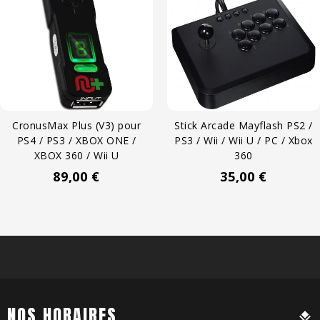
CronusMax Plus (V3) pour
Stick Arcade Mayflash PS2 /
PS4 / PS3 / XBOX ONE /
PS3 / Wii / Wii U / PC / Xbox
XBOX 360 / Wii U
360
Prix
Prix
89,00 €
35,00 €
NOS HORAIRES